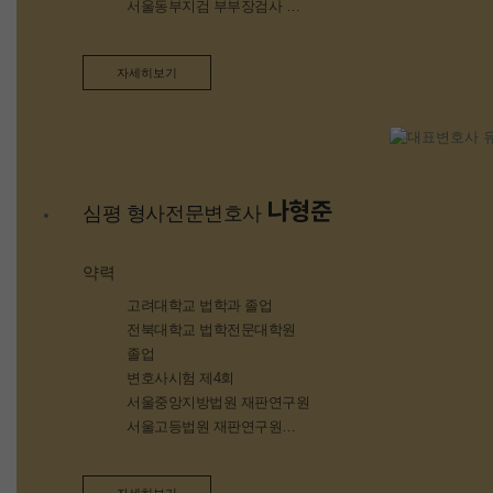
서울동부지검 부부장검사
수원지검 성남지청 부장검사
자세히보기
나형준
심평 형사전문변호사
약력
고려대학교 법학과 졸업
전북대학교 법학전문대학원
졸업
변호사시험 제4회
서울중앙지방법원 재판연구원
서울고등법원 재판연구원
수원지방법원 국선전담변호사
수원지방법원 안산지원