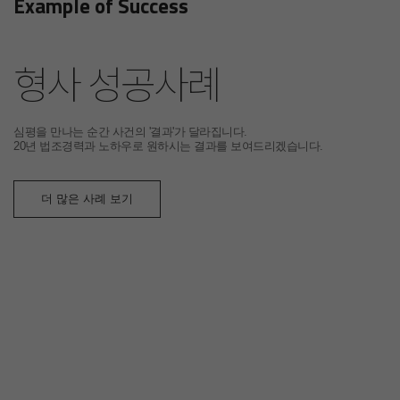
Example of Success
형사 성공사례
심평을 만나는 순간 사건의 '결과'가 달라집니다.
20년 법조경력과 노하우로 원하시는 결과를 보여드리겠습니다.
더 많은 사례 보기
기소유예
강간미수
느 날 의뢰인은 술을 마신 뒤 여자
구의 자택에 방문하게 되었고 함께