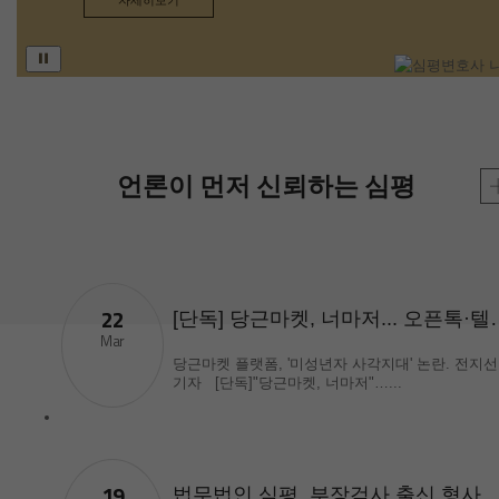
자세히보기
국선전담변호사
前 법무법인 제이앤피
수원분사무소 변호사
現 대한변호사협회 인증
형사전문 변호사
現 법무법인 심평
형사전문변호사
언론이 먼저 신뢰하는 심평
22
[단독] 당근마켓, 너마
Mar
당근마켓 플랫폼, '미성년자 사각지대' 논란. 전지선
기자 [단독]"당근마켓, 너마저"…...
19
법무법인 심평, 부장검사 출신 형