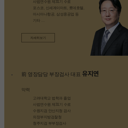
사법연수원 제31기 수료
포스코, 신세계이마트, 롯데호텔,
아시아나항공, 삼성중공업 등
기타
국내 우수대기업 자문 및 소송
자세히보기
유지연
前 영장담당 부장검사 대표
약력
고려대학교 법학과 졸업
사법연수원 제31기 수료
수원지검 안산지청 검사
의정부지방검찰청
청주지검 부부장검사