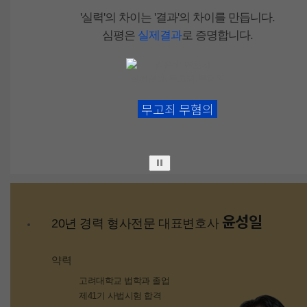
'실력'
의 차이는
'결과'
의 차이를 만듭니다.
심평은
실제결과
로 증명합니다.
무고죄
무혐의
윤성일
20년 경력 형사전문 대표변호사
약력
고려대학교 법학과 졸업
제41기 사법시험 합격