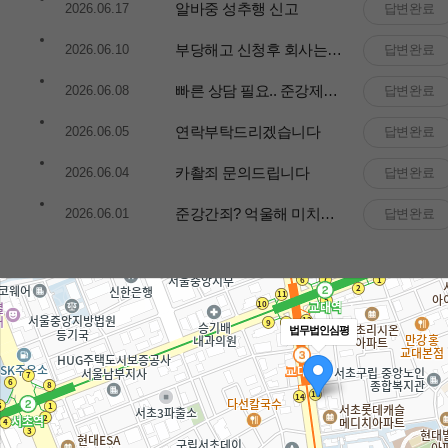
알바중 성추행 신고
2026.06.17
답변완료
부당해고 신청후 회사는 경력허위로 고소
2026.06.10
답변완료
빠른 상담 필요.. 준강제추행 관련입니다..
2026.06.08
답변완료
연락부탁드리겠습니다
2026.06.05
답변완료
카촬죄 문의드립니다
2026.06.04
답변완료
준강간죄? 억울해 미치겠어요
2026.06.01
답변완료
법무법인심평