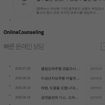
Jan
[문화뉴스 박선혜 기자] 법무법인 심평이 부장검사
출신의 형사 전문 유지연 변호사를 영입하고
성범죄를 비롯한 형사사...
OnlineCounseling
빠른 온라인 상담
클럽강제추행 경찰조사 앞두고
2026.07.20
답변완료
미성년자성추행 어떻게 해야 하죠
2026.06.25
답변완료
재범. 도움필 요합니다(카메라등이용촬...
2026.06.19
답변완료
공연음란죄 기소.. 도와주세요
2026.06.18
답변완료